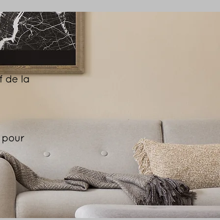
f de la
é pour