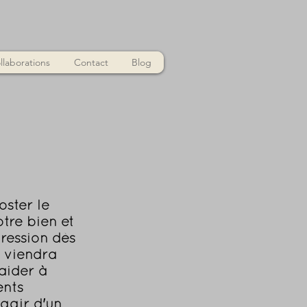
llaborations
Contact
Blog
oster le
tre bien et
ression dès
é viendra
aider à
ents
'agir d'un